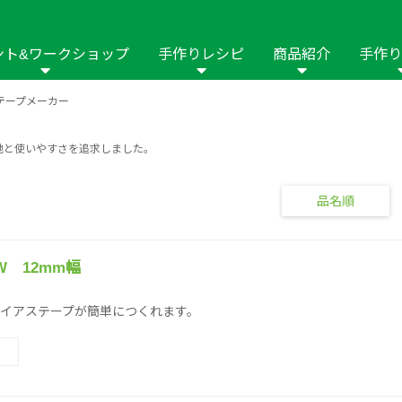
ント&ワークショップ
手作りレシピ
商品紹介
手作り
テープメーカー
商品名や商品情
その他の手作りナビ
手作りムービー
フリーワードで
2023年
2022年
2021年
地と使いやすさを追求しました。
イング用品
はさみ
ソーメニュ
パッチワーク・キル
ーイング
パッチワーク・
修用品
ホビー材料・キット
作品本
おなまえつけ
品名順
の手芸
糸の手芸
ール
毛の手芸
刺しゅう
 12mm幅
イアステープが簡単につくれます。
み物
インテリア
2018年
2017年
2016年
2015年
2014年
の他