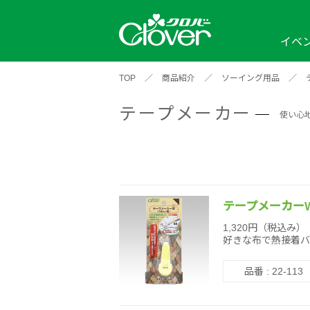
イベ
TOP
／
商品紹介
／
ソーイング用品
／
イベント
編み物ナビ
ソーイングナビ
カテゴリから探す
テープメーカー
2026年
2025年
2024年
使い心
新商品一覧
縫い針
ソー
アイテムから探す
ソ
編み物用品
インテリア
補
ワークショップ
布
クロバーモチーフ
ポルトボヌ
2026年
2025年
2024年
羊
テープメーカーW
イベントレポート
1,320円（税込み）
好きな布で熱接着バ
編
2024年
2020年
2019年
品番 : 22-113
そ