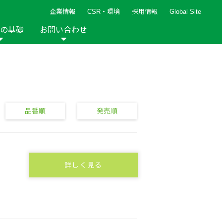
企業情報
CSR・環境
採用情報
Global Site
の基礎
お問い合わせ
報など
新着レシピ
検索ができます。
ト
手芸用品
編み針
人気レシピ
キルト
グッズ
ペーパークラフト
品番順
発売順
詳しく見る
2013年
2012年