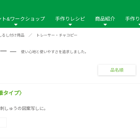
ント&ワークショップ
手作りレシピ
商品紹介
手作り
しるし付け用品
／
トレーサー・チャコピー
商品名や商品情
その他の手作りナビ
手作りムービー
フリーワードで
ー
2023年
2022年
2021年
使い心地と使いやすさを追求しました。
イング用品
はさみ
ソーメニュ
パッチワーク・キル
ーイング
パッチワーク・
修用品
ホビー材料・キット
作品本
おなまえつけ
品名順
の手芸
糸の手芸
ール
毛の手芸
刺しゅう
筆タイプ〉
刺しゅうの図案写しに。
み物
インテリア
2018年
2017年
2016年
2015年
2014年
の他