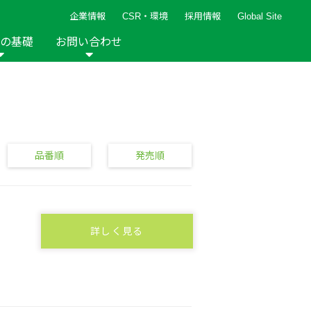
企業情報
CSR・環境
採用情報
Global Site
の基礎
お問い合わせ
報など
新着レシピ
検索ができます。
ト
手芸用品
編み針
人気レシピ
キルト
グッズ
ペーパークラフト
品番順
発売順
詳しく見る
2013年
2012年