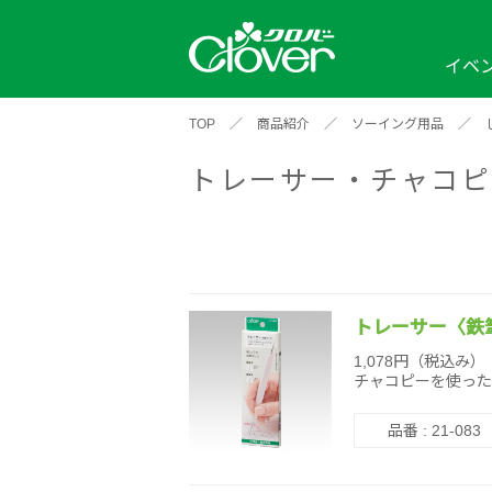
イベ
TOP
／
商品紹介
／
ソーイング用品
／
イベント
編み物ナビ
ソーイングナビ
カテゴリから探す
トレーサー・チャコピ
2026年
2025年
2024年
新商品一覧
縫い針
ソー
アイテムから探す
ソ
編み物用品
インテリア
補
ワークショップ
布
クロバーモチーフ
ポルトボヌ
2026年
2025年
2024年
羊
トレーサー〈鉄
イベントレポート
1,078円（税込み）
チャコピーを使った
編
2024年
2020年
2019年
品番 : 21-083
そ