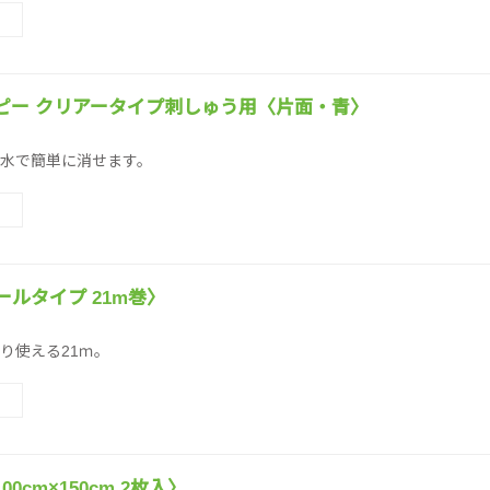
ピー クリアータイプ刺しゅう用〈片面・青〉
水で簡単に消せます。
ルタイプ 21m巻〉
り使える21ｍ。
0cm×150cm 2枚入〉