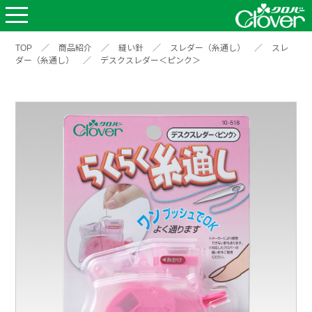
TOP
／
商品紹介
／
縫い針
／
スレダー（糸通し）
／
スレ
ダー（糸通し）
／
デスクスレダー＜ピンク＞