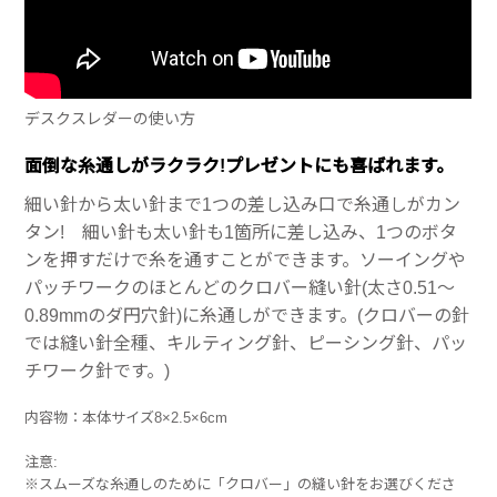
デスクスレダーの使い方
面倒な糸通しがラクラク!プレゼントにも喜ばれます。
細い針から太い針まで1つの差し込み口で糸通しがカン
タン! 細い針も太い針も1箇所に差し込み、1つのボタ
ンを押すだけで糸を通すことができます。ソーイングや
パッチワークのほとんどのクロバー縫い針(太さ0.51～
0.89mmのダ円穴針)に糸通しができます。(クロバーの針
では縫い針全種、キルティング針、ピーシング針、パッ
チワーク針です。)
内容物：本体サイズ8×2.5×6cm
注意:
※スムーズな糸通しのために「クロバー」の縫い針をお選びくださ