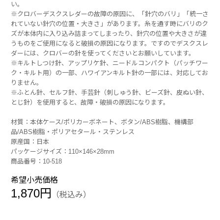
い。
※クロバーデスクスレダーの故障の原因に、「針穴のバリ」「統一さ
れていない針穴の位置・大きさ」があります。糸を通す時にバリのク
ズが本体内に入り込み詰まってしまったり、針穴の位置や大きさが違
うものをご使用になると破損の原因になります。ですのでデスクスレ
ダーには、クロバーの針を使ってくださいとお願いしています。
※キルトしつけ針、アップリケ針、ニードルコンパクト（パッチワー
ク・キルト用）の一部、ハワイアンキルト針の一部には、対応してお
りません。
※ふとん針、セルフ針、手芸針（刺しゅう針、ビーズ針、皮ぬい針、
とじ針）を使用すると、故障・破損の原因になります。
材質：本体ケース/ポリカーボネート、ボタン/ABS樹脂、機構部
品/ABS樹脂・ポリアセタール・ステンレス
原産国：日本
パッケージサイズ：110×146×28mm
商品番号：10-518
希望小売価格
1,870円
（税込み）