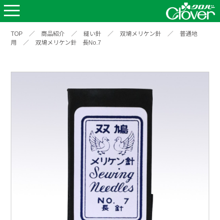
TOP
／
商品紹介
／
縫い針
／
双鳩メリケン針
／
普通地
用
／
双鳩メリケン針 長No.7