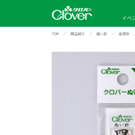
イベ
TOP
／
商品紹介
／
縫い針
／
金耳針
イベント
編み物ナビ
ソーイングナビ
カテゴリから探す
2026年
2025年
2024年
新商品一覧
縫い針
ソー
アイテムから探す
ソ
編み物用品
インテリア
補
ワークショップ
布
クロバーモチーフ
ポルトボヌ
2026年
2025年
2024年
羊
イベントレポート
編
2024年
2020年
2019年
そ