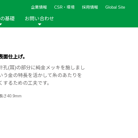
企業情報
CSR・環境
採用情報
Global Site
の基礎
お問い合わせ
報など
新着レシピ
検索ができます。
ト
手芸用品
編み針
人気レシピ
キルト
表面仕上げ。
グッズ
ペーパークラフト
針孔(耳)の部分に純金メッキを施しまし
いう金の特長を活かして糸のあたりを
くするための工夫です。
さ40.9mm
2013年
2012年