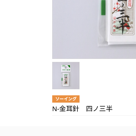
ソーイング
N-金耳針 四ノ三半