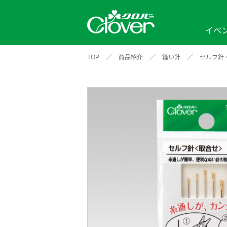
イベ
TOP
／
商品紹介
／
縫い針
／
セルフ針
イベント
編み物ナビ
ソーイングナビ
カテゴリから探す
2026年
2025年
2024年
新商品一覧
縫い針
ソー
アイテムから探す
ソ
編み物用品
インテリア
補
ワークショップ
布
クロバーモチーフ
ポルトボヌ
2026年
2025年
2024年
羊
イベントレポート
編
2024年
2020年
2019年
そ