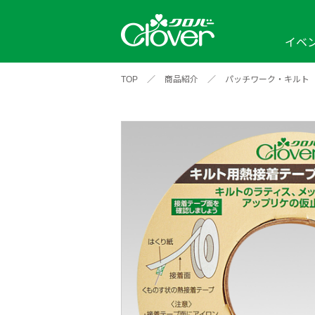
イベ
TOP
／
商品紹介
／
パッチワーク・キルト
イベント
編み物ナビ
ソーイングナビ
カテゴリから探す
2026年
2025年
2024年
新商品一覧
縫い針
ソー
アイテムから探す
ソ
編み物用品
インテリア
補
ワークショップ
布
クロバーモチーフ
ポルトボヌ
2026年
2025年
2024年
羊
イベントレポート
編
2024年
2020年
2019年
そ