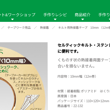
ント&ワークショップ
手作りレシピ
商品紹介
手作り
／
テープワーク用品
／
熱接着
／
キルト用熱接着テープ 10mm （12m
商品名や商品情
その他の手作りナビ
手作りムービー
フリーワードで
2023年
2022年
2021年
イング用品
はさみ
ソーメニュ
パッチワーク・キル
ーイング
パッチワーク・
セルティックキルト・ステン
に便利です。
修用品
ホビー材料・キット
作品本
おなまえつけ
の手芸
糸の手芸
くものす状の熱接着両面テー
ール
合いを損ないません。
毛の手芸
刺しゅう
内容物：10mm幅（12m巻）
み物
インテリア
2018年
2017年
2016年
2015年
2014年
材質：接着樹脂:ポリアミド はくり
原産国：日本
の他
パッケージサイズ：110×120×12mm
商品番号：22-132