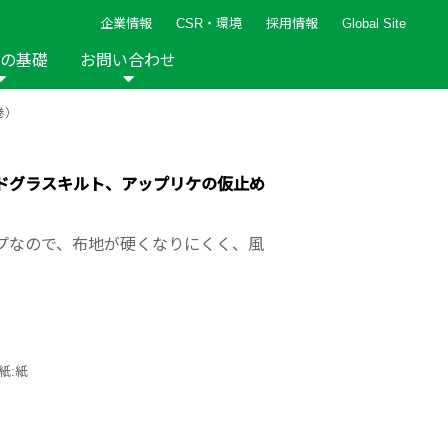
企業情報
CSR・環境
採用情報
Global Site
の基礎
お問い合わせ
巻）
報など
新着レシピ
検索ができます。
ト
手芸用品
編み針
人気レシピ
キルト
ドグラスキルト、アップリケの仮止め
グッズ
ペーパークラフト
プなので、布地が硬くなりにくく、風
2013年
2012年
紙:紙