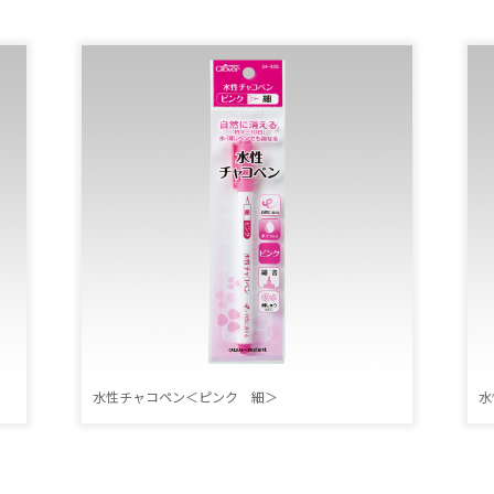
水性チャコペン＜ピンク 細＞
水