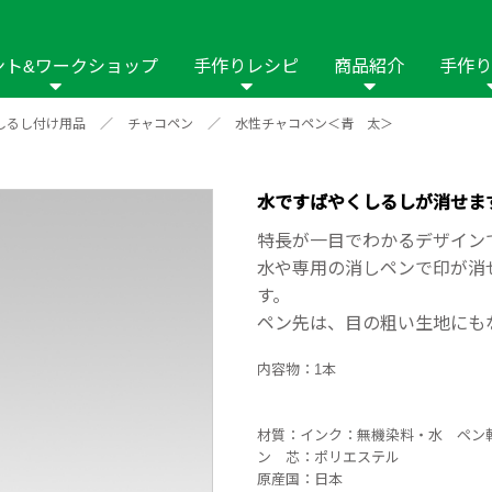
ント&ワークショップ
手作りレシピ
商品紹介
手作り
しるし付け用品
／
チャコペン
／
水性チャコペン＜青 太＞
商品名や商品情
その他の手作りナビ
手作りムービー
フリーワードで
2023年
2022年
2021年
イング用品
はさみ
ソーメニュ
パッチワーク・キル
ーイング
パッチワーク・
水ですばやくしるしが消せま
修用品
ホビー材料・キット
作品本
おなまえつけ
特長が一目でわかるデザイン
の手芸
糸の手芸
水や専用の消しペンで印が消
ール
す。
ペン先は、目の粗い生地にも
毛の手芸
刺しゅう
内容物：1本
み物
インテリア
2018年
2017年
2016年
2015年
2014年
材質：インク：無機染料・水 ペン
の他
ン 芯：ポリエステル
原産国：日本