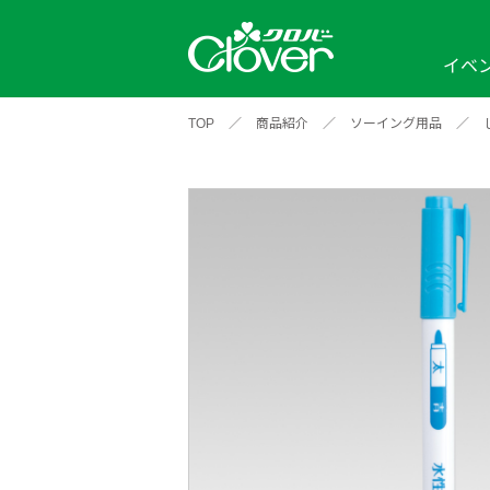
イベ
TOP
／
商品紹介
／
ソーイング用品
／
イベント
編み物ナビ
ソーイングナビ
カテゴリから探す
2026年
2025年
2024年
新商品一覧
縫い針
ソー
アイテムから探す
ソ
編み物用品
インテリア
補
ワークショップ
布
クロバーモチーフ
ポルトボヌ
2026年
2025年
2024年
羊
イベントレポート
編
2024年
2020年
2019年
そ