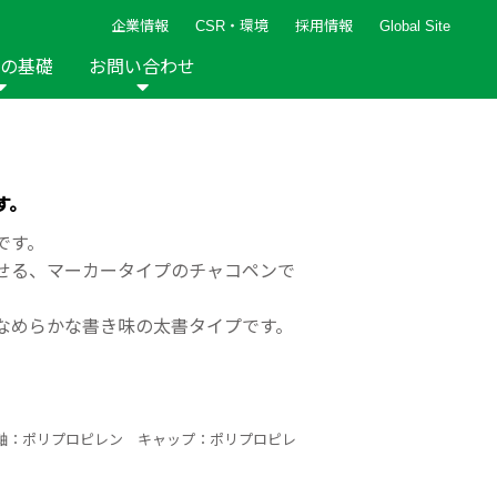
企業情報
CSR・環境
採用情報
Global Site
の基礎
お問い合わせ
報など
新着レシピ
検索ができます。
ト
手芸用品
編み針
人気レシピ
キルト
す。
グッズ
ペーパークラフト
です。
せる、マーカータイプのチャコペンで
なめらかな書き味の太書タイプです。
2013年
2012年
軸：ポリプロピレン キャップ：ポリプロピレ