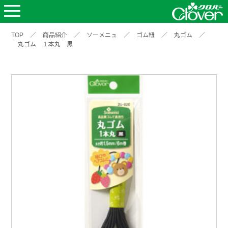
TOP
／
商品紹介
／
ソーメニュ
／
ゴム紐
／
丸ゴム
／
丸ゴム １本丸 黒