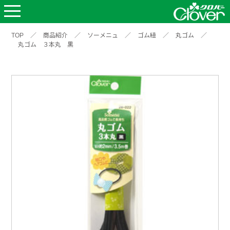
TOP
／
商品紹介
／
ソーメニュ
／
ゴム紐
／
丸ゴム
／
丸ゴム ３本丸 黒