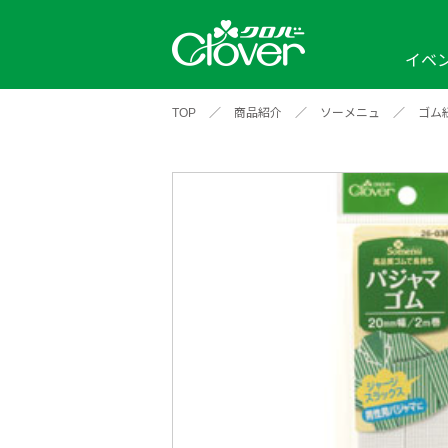
イベ
TOP
／
商品紹介
／
ソーメニュ
／
ゴム
イベント
編み物ナビ
ソーイングナビ
カテゴリから探す
2026年
2025年
2024年
新商品一覧
縫い針
ソー
アイテムから探す
ソ
編み物用品
インテリア
補
ワークショップ
布
クロバーモチーフ
ポルトボヌ
2026年
2025年
2024年
羊
イベントレポート
編
2024年
2020年
2019年
そ