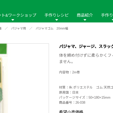
ント&ワークショップ
手作りレシピ
商品紹介
手作り
紐
／
パジャマ用
／
パジャマゴム 20mm幅
商品名や商品情
その他の手作りナビ
手作りムービー
フリーワードで
2023年
2022年
2021年
イング用品
はさみ
ソーメニュ
パッチワーク・キル
ーイング
パッチワーク・
パジャマ、ジャージ、スラッ
修用品
ホビー材料・キット
作品本
おなまえつけ
体を締め付けずに柔らかくフ
の手芸
糸の手芸
ません。
ール
内容物：2m巻
毛の手芸
刺しゅう
材質：糸:ポリエステル ゴム:天然
み物
インテリア
2018年
2017年
2016年
2015年
2014年
原産国：日本
パッケージサイズ：50×180×15mm
の他
商品番号：26-038
希望小売価格