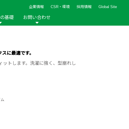
企業情報
CSR・環境
採用情報
Global Site
の基礎
お問い合わせ
報など
新着レシピ
検索ができます。
ト
手芸用品
編み針
人気レシピ
キルト
クスに最適です。
グッズ
ペーパークラフト
ィットします。洗濯に強く、型崩れし
ゴム
2013年
2012年