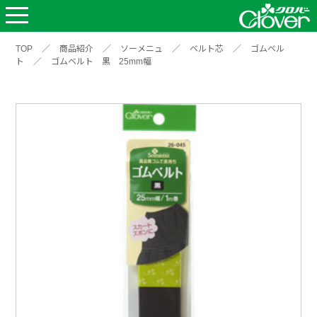
TOP
／
商品紹介
／
ソーメニュ
／
ベルト芯
／
ゴムベル
ト
／
ゴムベルト 黒 25mm幅