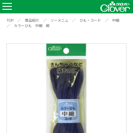
TOP
／
商品紹介
／
ソーメニュ
／
ひも・コード
／
中細
／
カラーひも 中細 紺