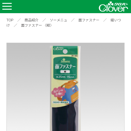
TOP
／
商品紹介
／
ソーメニュ
／
面ファスナー
／
縫いつ
け
／
面ファスナー 〈紺〉