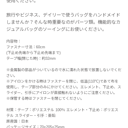
使用ください。
旅行やビジネス、デイリーで使うバッグをハンドメイド
しませんか？そんな時重要なのがパーツ類。機能的なカ
ジュアルバッグのソーイングにお使いください。
内容物：
ファスナー寸法：60cm
(下止め先端から下止め先端まで)
テープ幅(閉じた時)：約32mm
※金属製の部品がついているので水に濡れた状態で放置しないでくだ
さい。
※アイロンをかける時はファスナーを閉じ、低温(110℃)であて布を
使用し、テープ部分のみにかけてください。エレメント、下止め、ス
ライダー、引手にアイロンが直接触れないようにご注意ください。
※保管する時はファスナーを閉じてください。
材質：テープ：ポリエステル 100％ エレメント・下止め：ポリエス
テル スライダー・引手：亜鉛
原産国：日本
パッケージサイズ：70×205×25mm