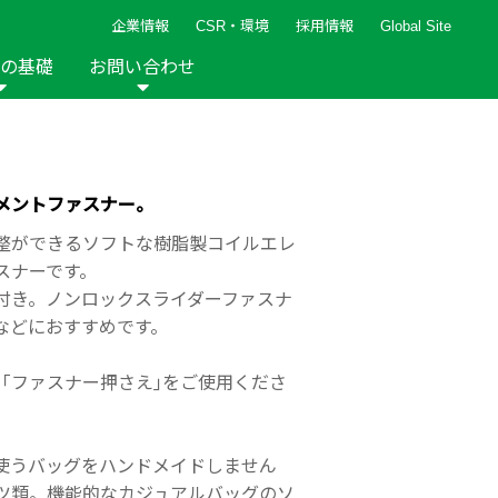
企業情報
CSR・環境
採用情報
Global Site
の基礎
お問い合わせ
報など
新着レシピ
検索ができます。
ト
手芸用品
編み針
人気レシピ
キルト
メントファスナー。
グッズ
ペーパークラフト
整ができるソフトな樹脂製コイルエレ
スナーです。
付き。ノンロックスライダーファスナ
などにおすすめです。
「ファスナー押さえ｣をご使用くださ
2013年
2012年
使うバッグをハンドメイドしません
ツ類。機能的なカジュアルバッグのソ