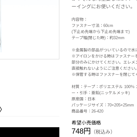
ーイングにお使いください。
内容物：
ファスナー寸法：60cm
(下止め先端から下止め先端まで)
テープ幅(閉じた時)：約32mm
※金属製の部品がついているので水
※アイロンをかける時はファスナーを
部分のみにかけてください。エレメ
直接触れないようにご注意ください
※保管する時はファスナーを閉じて
材質：テープ：ポリエステル 100％
ー・引手：亜鉛(ニッケルメッキ)
原産国：日本
パッケージサイズ：70×205×25mm
〉
商品番号：26-420
希望小売価格
748円
（税込み）