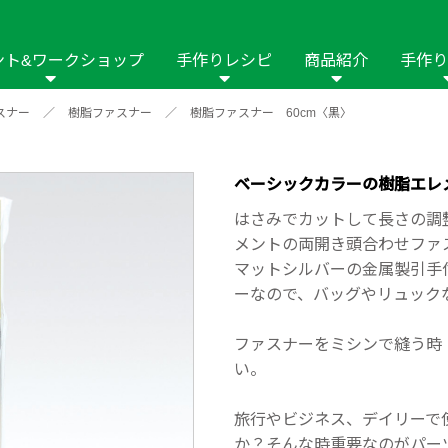
ント&ワークショップ
手作りレシピ
商品紹介
手作り
スナー
／
樹脂ファスナー
／
樹脂ファスナー 60cm〈黒〉
商品名や商品情
その他の手作りナビ
手作りムービー
フリーワードで
2023年
2022年
2021年
イング用品
はさみ
ソーメニュ
パッチワーク・キル
ーイング
パッチワーク・
ベーシックカラーの樹脂エレ
修用品
ホビー材料・キット
作品本
おなまえつけ
はさみでカットして長さの調
の手芸
糸の手芸
メントの両開き頭合わせファ
ール
マットシルバーの金属製引手
ーなので、バッグやリュック
毛の手芸
刺しゅう
ファスナーをミシンで縫う時
み物
インテリア
2018年
2017年
2016年
2015年
2014年
い。
の他
旅行やビジネス、デイリーで
か？そんな時重要なのがパー