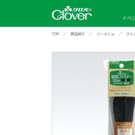
イベ
TOP
／
商品紹介
／
ソーメニュ
／
ファ
イベント
編み物ナビ
ソーイングナビ
カテゴリから探す
2026年
2025年
2024年
新商品一覧
縫い針
ソー
アイテムから探す
ソ
編み物用品
インテリア
補
ワークショップ
布
クロバーモチーフ
ポルトボヌ
2026年
2025年
2024年
羊
イベントレポート
編
2024年
2020年
2019年
そ