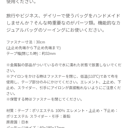
使用ください。
旅行やビジネス、デイリーで使うバッグをハンドメイド
しませんか？そんな時重要なのがパーツ類。機能的なカ
ジュアルバッグのソーイングにお使いください。
ファスナー寸法：30cm
(上止め先端から下止め先端まで)
テープ幅(閉じた時)：約32mm
※金属製の部品がついているので水に濡れた状態で放置しないでくだ
さい。
※アイロンをかける時はファスナーを閉じ、低温(110℃)であて布を
使用し、テープ部分のみにかけてください。エレメント、上止め、下
止め、スライダー、引手にアイロンが直接触れないようにご注意くだ
さい。
※保管する時はファスナーを閉じてください。
材質：テープ：ポリエステル 100％ エレメント・上止め・下止め：
ポリエステル スライダー・引手：亜鉛
原産国：日本
パッケージサイズ：60×180×17mm