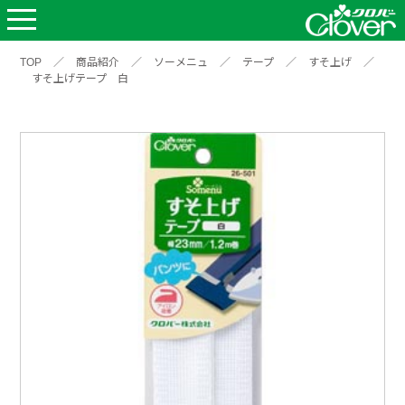
TOP
／
商品紹介
／
ソーメニュ
／
テープ
／
すそ上げ
／
すそ上げテープ 白