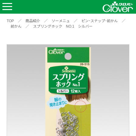
TOP
／
商品紹介
／
ソーメニュ
／
ピン･スナップ･前かん
／
前かん
／
スプリングホック NO.1 シルバー