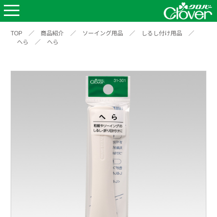
TOP
／
商品紹介
／
ソーイング用品
／
しるし付け用品
／
へら
／
へら