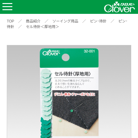
TOP
／
商品紹介
／
ソーイング用品
／
ピン･待針
／
ピン･
待針
／
セル待針＜厚地用＞