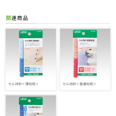
関連商品
セル待針＜薄地用＞
セル待針＜普通地用＞