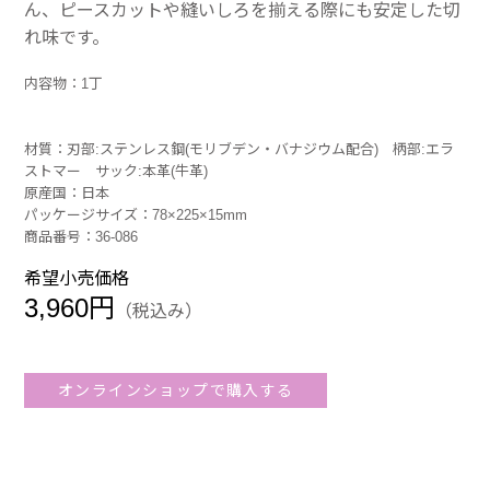
ん、ピースカットや縫いしろを揃える際にも安定した切
れ味です。
内容物：1丁
材質：刃部:ステンレス鋼(モリブデン・バナジウム配合) 柄部:エラ
ストマー サック:本革(牛革)
原産国：日本
パッケージサイズ：78×225×15mm
商品番号：36-086
希望小売価格
3,960円
（税込み）
オンラインショップで購入する