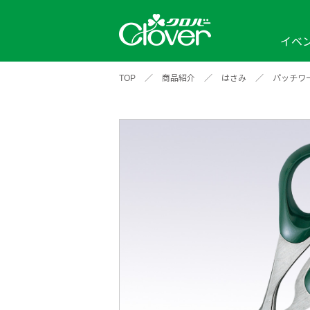
イベ
TOP
／
商品紹介
／
はさみ
／
パッチワ
イベント
編み物ナビ
ソーイングナビ
カテゴリから探す
2026年
2025年
2024年
新商品一覧
縫い針
ソー
アイテムから探す
ソ
編み物用品
インテリア
補
ワークショップ
布
クロバーモチーフ
ポルトボヌ
2026年
2025年
2024年
羊
イベントレポート
編
2024年
2020年
2019年
そ