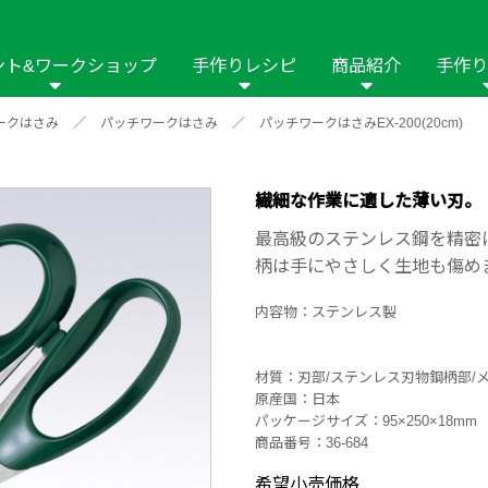
ント&ワークショップ
手作りレシピ
商品紹介
手作り
ークはさみ
／
パッチワークはさみ
／
パッチワークはさみEX-200(20cm)
商品名や商品情
その他の手作りナビ
手作りムービー
フリーワードで
2023年
2022年
2021年
イング用品
はさみ
ソーメニュ
パッチワーク・キル
ーイング
パッチワーク・
繊細な作業に適した薄い刃。
修用品
ホビー材料・キット
作品本
おなまえつけ
最高級のステンレス鋼を精密
の手芸
糸の手芸
柄は手にやさしく生地も傷め
ール
内容物：ステンレス製
毛の手芸
刺しゅう
材質：刃部/ステンレス刃物鋼柄部/
み物
インテリア
2018年
2017年
2016年
2015年
2014年
原産国：日本
パッケージサイズ：95×250×18mm
の他
商品番号：36-684
希望小売価格