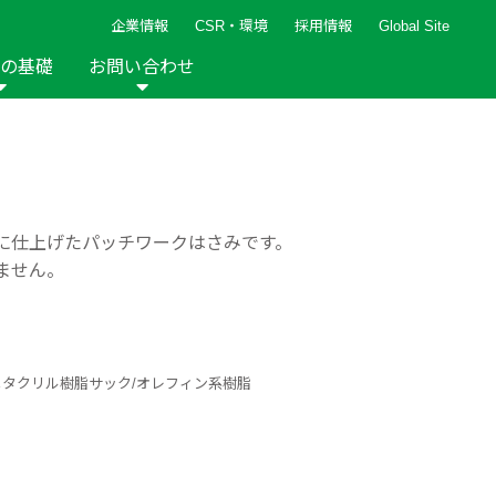
企業情報
CSR・環境
採用情報
Global Site
の基礎
お問い合わせ
報など
新着レシピ
検索ができます。
ト
手芸用品
編み針
人気レシピ
キルト
グッズ
ペーパークラフト
に仕上げたパッチワークはさみです。
ません。
メタクリル樹脂サック/オレフィン系樹脂
2013年
2012年