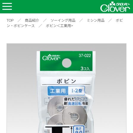
TOP
／
商品紹介
／
ソーイング用品
／
ミシン用品
／
ボビ
ン・ボビンケース
／
ボビン＜工業用>