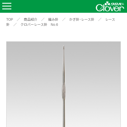
TOP
／
商品紹介
／
編み針
／
かぎ針･レース針
／
レース
針
／
クロバーレース針 No.6