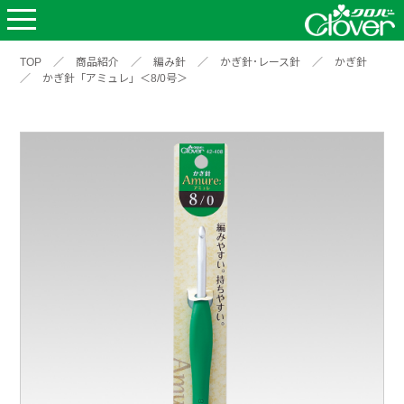
TOP
／
商品紹介
／
編み針
／
かぎ針･レース針
／
かぎ針
／
かぎ針「アミュレ」＜8/0号＞