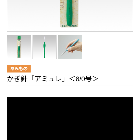
あみもの
かぎ針「アミュレ」＜8/0号＞