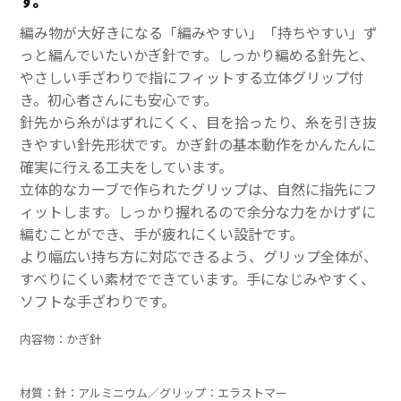
す。
編み物が大好きになる「編みやすい」「持ちやすい」ず
っと編んでいたいかぎ針です。しっかり編める針先と、
やさしい手ざわりで指にフィットする立体グリップ付
き。初心者さんにも安心です。
針先から糸がはずれにくく、目を拾ったり、糸を引き抜
きやすい針先形状です。かぎ針の基本動作をかんたんに
確実に行える工夫をしています。
立体的なカーブで作られたグリップは、自然に指先にフ
ィットします。しっかり握れるので余分な力をかけずに
編むことができ、手が疲れにくい設計です。
より幅広い持ち方に対応できるよう、グリップ全体が、
すべりにくい素材でできています。手になじみやすく、
ソフトな手ざわりです。
内容物：かぎ針
材質：針：アルミニウム／グリップ：エラストマー