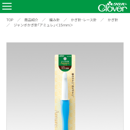
TOP
／
商品紹介
／
編み針
／
かぎ針･レース針
／
かぎ針
／
ジャンボかぎ針｢アミュレ｣＜15ｍｍ＞