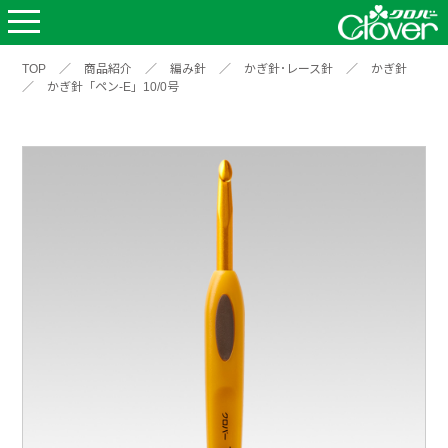
TOP
／
商品紹介
／
編み針
／
かぎ針･レース針
／
かぎ針
／
かぎ針「ペン-E」10/0号