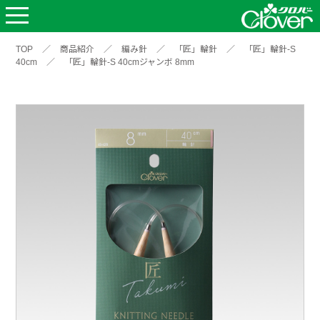
TOP
／
商品紹介
／
編み針
／
「匠」輪針
／
「匠」輪針-S
40cm
／
「匠」輪針-S 40cmジャンボ 8mm