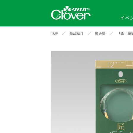
イベ
TOP
／
商品紹介
／
編み針
／
「匠」輪
イベント
編み物ナビ
ソーイングナビ
カテゴリから探す
2026年
2025年
2024年
新商品一覧
縫い針
ソー
アイテムから探す
ソ
編み物用品
インテリア
補
ワークショップ
布
クロバーモチーフ
ポルトボヌ
2026年
2025年
2024年
羊
イベントレポート
編
2024年
2020年
2019年
そ