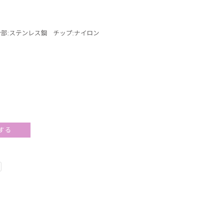
合部:ステンレス鋼 チップ:ナイロン
する