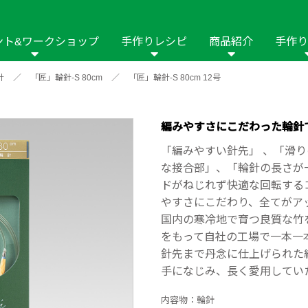
ント&ワークショップ
手作りレシピ
商品紹介
手作り
針
／
「匠」輪針-S 80cm
／
「匠」輪針-S 80cm 12号
商品名や商品情
その他の手作りナビ
手作りムービー
フリーワードで
2023年
2022年
2021年
イング用品
はさみ
ソーメニュ
パッチワーク・キル
ーイング
パッチワーク・
編みやすさにこだわった輪針
修用品
ホビー材料・キット
作品本
おなまえつけ
「編みやすい針先」 、「滑
の手芸
糸の手芸
な接合部」、「輪針の長さが
ール
ドがねじれず快適な回転する
やすさにこだわり、全てがア
毛の手芸
刺しゅう
国内の寒冷地で育つ良質な竹
をもって自社の工場で一本一
み物
インテリア
2018年
2017年
2016年
2015年
2014年
針先まで丹念に仕上げられた
手になじみ、長く愛用してい
の他
内容物：輪針