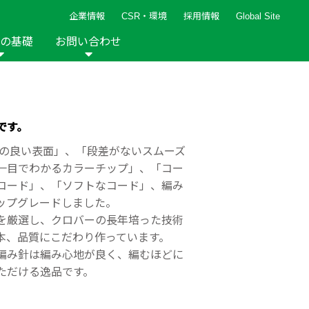
企業情報
CSR・環境
採用情報
Global Site
の基礎
お問い合わせ
報など
新着レシピ
検索ができます。
ト
手芸用品
編み針
人気レシピ
キルト
です。
グッズ
ペーパークラフト
りの良い表面」、「段差がないスムーズ
一目でわかるカラーチップ」、「コー
コード」、「ソフトなコード」、編み
ップグレードしました。
を厳選し、クロバーの長年培った技術
本、品質にこだわり作っています。
2013年
2012年
編み針は編み心地が良く、編むほどに
ただける逸品です。