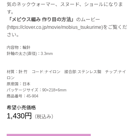
気のネックウォーマー、スヌード、ショールになりま
す。
「メビウス編み 作り目の方法」
のムービー
(https://clover.co.jp/movie/mobius_tsukurime)
をご覧くだ
さい。
内容物：輪針
針軸の太さ(直径)：3.3mm
材質：針:竹 コード:ナイロン 接合部:ステンレス鋼 チップ:ナイ
ロン
原産国：日本
パッケージサイズ：90×218×6mm
商品番号：45-904
希望小売価格
1,430円
（税込み）