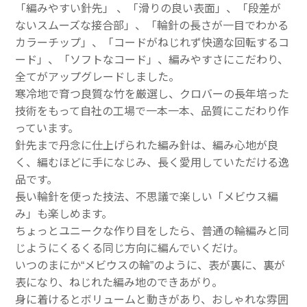
「編みやすい針先」 、「滑りの良い表面」、「段差が
ないスムーズな接合部」、「輪針の長さが一目でわかる
カラーチップ」、「コードがねじれず快適な回転するコ
ード」、「ソフトなコード」、編みやすさにこだわり、
全てがアップグレードしました。
寒冷地で育つ良質な竹を厳選し、クロバーの長年培った
技術をもって自社の工場で一本一本、品質にこだわり作
っています。
針先まで丹念に仕上げられた編み針は、編み心地が良
く、編むほどに手になじみ、長く愛用していただける逸
品です。
長い輪針を使った技法、不思議で楽しい「メビウス編
み」も楽しめます。
ちょっとユニークな作り目をしたら、普通の輪編みと同
じようにくるくる同じ方向に編んでいくだけ。
いつのまにか“メビウスの輪”のように、表が裏に、裏が
表になり、ねじれた編み地のできあがり。
身に着けるとボリュームと動きがあり、おしゃれな雰囲