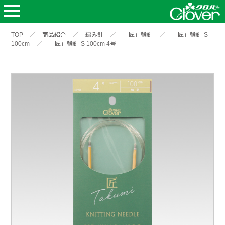
TOP
／
商品紹介
／
編み針
／
「匠」輪針
／
「匠」輪針-S
100cm
／
「匠」輪針-S 100cm 4号