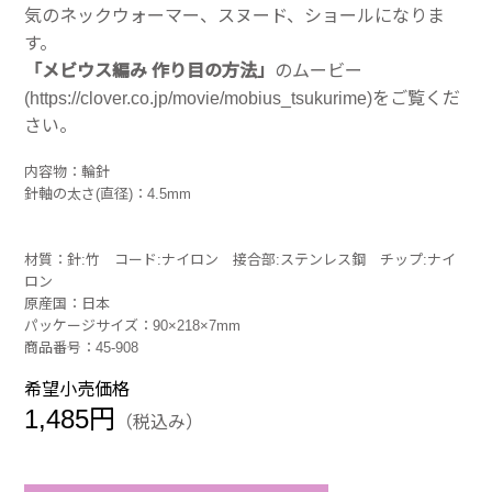
気のネックウォーマー、スヌード、ショールになりま
す。
「メビウス編み 作り目の方法」
のムービー
(https://clover.co.jp/movie/mobius_tsukurime)
をご覧くだ
さい。
内容物：輪針
針軸の太さ(直径)：4.5mm
材質：針:竹 コード:ナイロン 接合部:ステンレス鋼 チップ:ナイ
ロン
原産国：日本
パッケージサイズ：90×218×7mm
商品番号：45-908
希望小売価格
1,485円
（税込み）