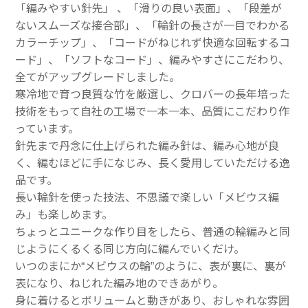
「編みやすい針先」 、「滑りの良い表面」、「段差が
ないスムーズな接合部」、「輪針の長さが一目でわかる
カラーチップ」、「コードがねじれず快適な回転するコ
ード」、「ソフトなコード」、編みやすさにこだわり、
全てがアップグレードしました。
寒冷地で育つ良質な竹を厳選し、クロバーの長年培った
技術をもって自社の工場で一本一本、品質にこだわり作
っています。
針先まで丹念に仕上げられた編み針は、編み心地が良
く、編むほどに手になじみ、長く愛用していただける逸
品です。
長い輪針を使った技法、不思議で楽しい「メビウス編
み」も楽しめます。
ちょっとユニークな作り目をしたら、普通の輪編みと同
じようにくるくる同じ方向に編んでいくだけ。
いつのまにか“メビウスの輪”のように、表が裏に、裏が
表になり、ねじれた編み地のできあがり。
身に着けるとボリュームと動きがあり、おしゃれな雰囲