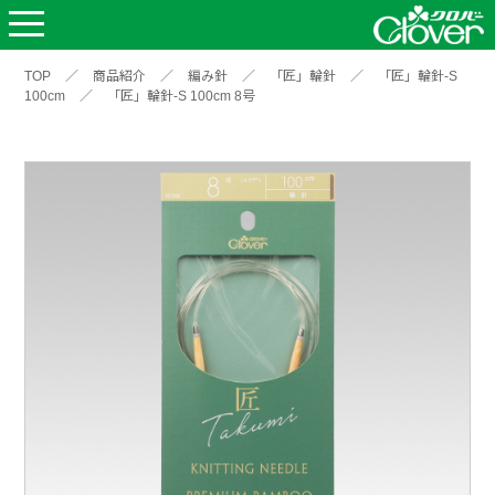
TOP
／
商品紹介
／
編み針
／
「匠」輪針
／
「匠」輪針-S
100cm
／
「匠」輪針-S 100cm 8号