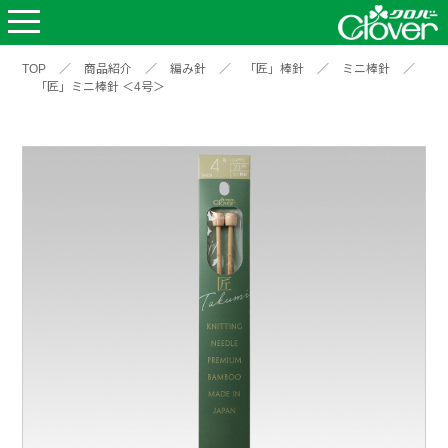
TOP
／
商品紹介
／
編み針
／
「匠」棒針
／
ミニ棒針
／
「匠」ミニ棒針 ＜4号＞