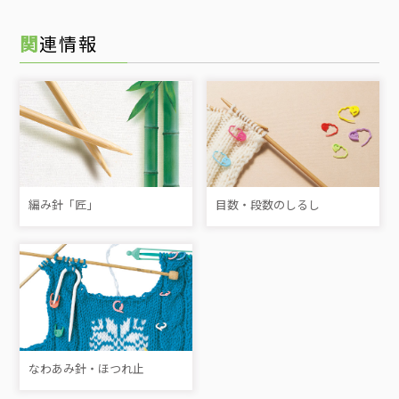
関連情報
編み針「匠」
目数・段数のしるし
なわあみ針・ほつれ止