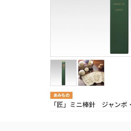
あみもの
「匠」ミニ棒針 ジャンボ 