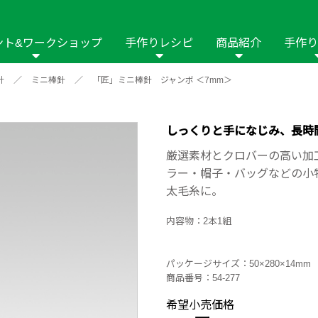
ント&ワークショップ
手作りレシピ
商品紹介
手作り
針
／
ミニ棒針
／
「匠」ミニ棒針 ジャンボ ＜7mm＞
商品名や商品情
その他の手作りナビ
手作りムービー
フリーワードで
2023年
2022年
2021年
イング用品
はさみ
ソーメニュ
パッチワーク・キル
ーイング
パッチワーク・
しっくりと手になじみ、長時
修用品
ホビー材料・キット
作品本
おなまえつけ
厳選素材とクロバーの高い加
の手芸
糸の手芸
ラー・帽子・バッグなどの小
ール
太毛糸に。
毛の手芸
刺しゅう
内容物：2本1組
み物
インテリア
2018年
2017年
2016年
2015年
2014年
パッケージサイズ：50×280×14mm
商品番号：54-277
の他
希望小売価格