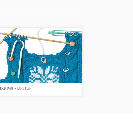
わあみ針・ほつれ止