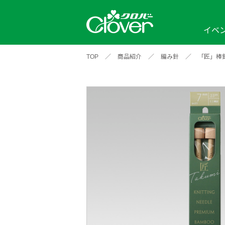
イベ
TOP
／
商品紹介
／
編み針
／
「匠」棒
イベント
編み物ナビ
ソーイングナビ
カテゴリから探す
2026年
2025年
2024年
新商品一覧
縫い針
ソー
アイテムから探す
ソ
編み物用品
インテリア
補
ワークショップ
布
クロバーモチーフ
ポルトボヌ
2026年
2025年
2024年
羊
イベントレポート
編
2024年
2020年
2019年
そ