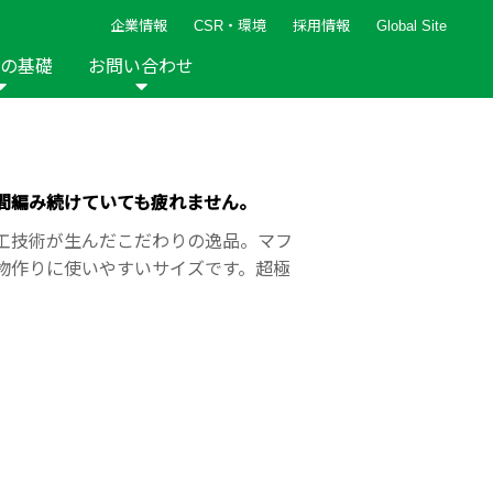
企業情報
CSR・環境
採用情報
Global Site
の基礎
お問い合わせ
報など
新着レシピ
検索ができます。
ト
手芸用品
編み針
人気レシピ
キルト
間編み続けていても疲れません。
グッズ
ペーパークラフト
工技術が生んだこだわりの逸品。マフ
物作りに使いやすいサイズです。超極
2013年
2012年