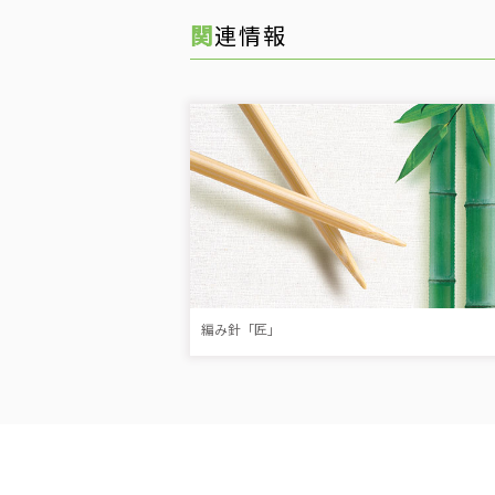
関連情報
編み針「匠」