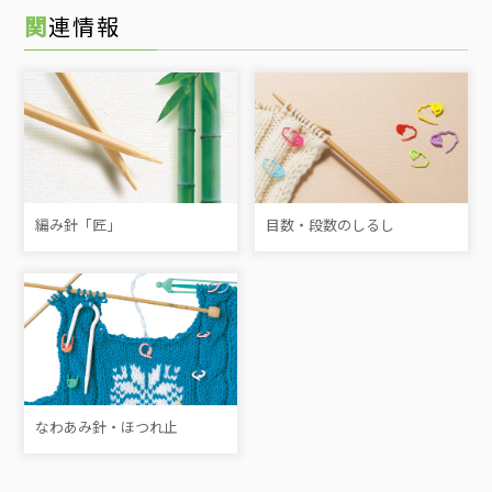
関連情報
編み針「匠」
目数・段数のしるし
なわあみ針・ほつれ止