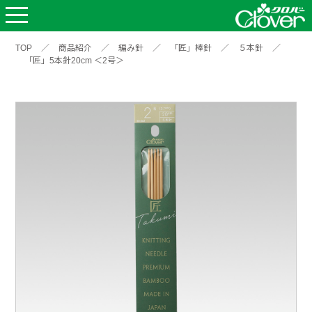
TOP
／
商品紹介
／
編み針
／
「匠」棒針
／
５本針
／
「匠」5本針20cm ＜2号＞