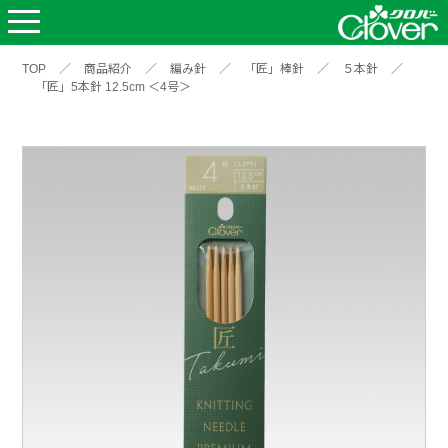
TOP
／
商品紹介
／
編み針
／
「匠」棒針
／
５本針
／
「匠」5本針 12.5cm ＜4号＞