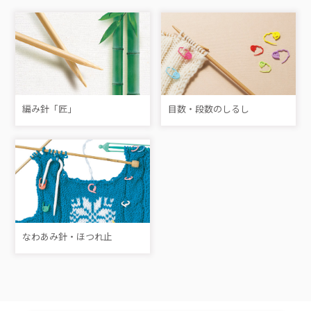
編み針「匠」
目数・段数のしるし
なわあみ針・ほつれ止