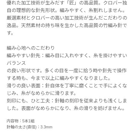
優れた加工技術が生みだす「匠」の高品質。クロバー独
自の理想的な針先形状。編みやすく、糸割れしません。
厳選素材とクロバーの高い加工技術が生んだこだわりの
逸品。天然素材の持ち味を生かした高品質の竹編み針で
す。
編み心地へのこだわり
編みやすい針先：編み目に入れやすく、糸を掛けやすい
バランス
の良い形状です。多くの目を一度に拾う時や針先で操作
する時も、今まで以上に編みやすくなりました。
滑りの良い表面：針自体を丁寧に磨くことで手によくな
じみ、糸がなめらかに滑ります。
刻印にも、ひと工夫：針軸の刻印を従来よりも浅くしま
した。表面がなめらかになり、糸の滑りを妨げません。
内容物：5本1組
針軸の太さ(直径)：3.3mm