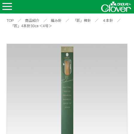
TOP
／
商品紹介
／
編み針
／
「匠」棒針
／
４本針
／
「匠」4本針30㎝ ＜4号＞