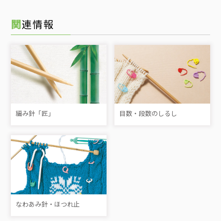
関連情報
編み針「匠」
目数・段数のしるし
なわあみ針・ほつれ止