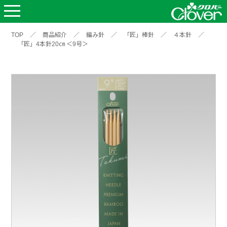
TOP
／
商品紹介
／
編み針
／
「匠」棒針
／
４本針
／
「匠」4本針20㎝ ＜9号＞