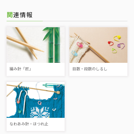
関連情報
編み針「匠」
目数・段数のしるし
なわあみ針・ほつれ止