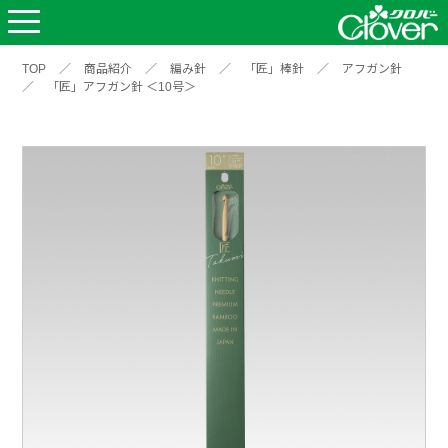
TOP
／
商品紹介
／
編み針
／
「匠」棒針
／
アフガン針
／
「匠」アフガン針 ＜10号＞