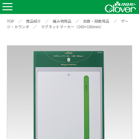
TOP
／
商品紹介
／
編み物用品
／
目数・段数用品
／
ゲー
ジ・カウンタ
／
マグネットマーカー〈260×190mm〉