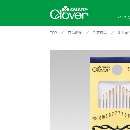
イベ
TOP
／
商品紹介
／
手芸用品
／
刺しゅ
イベント
編み物ナビ
ソーイングナビ
カテゴリから探す
2026年
2025年
2024年
新商品一覧
縫い針
ソー
アイテムから探す
ソ
編み物用品
インテリア
補
ワークショップ
布
クロバーモチーフ
ポルトボヌ
2026年
2025年
2024年
羊
イベントレポート
編
2024年
2020年
2019年
そ