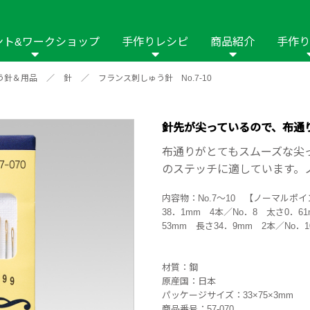
ント&ワークショップ
手作りレシピ
商品紹介
手作り
う針＆用品
／
針
／
フランス刺しゅう針 No.7-10
商品名や商品情
その他の手作りナビ
手作りムービー
フリーワードで
2023年
2022年
2021年
イング用品
はさみ
ソーメニュ
パッチワーク・キル
ーイング
パッチワーク・
針先が尖っているので、布通
修用品
ホビー材料・キット
作品本
おなまえつけ
布通りがとてもスムーズな尖
の手芸
糸の手芸
のステッチに適しています。
ール
内容物：No.7～10 【ノーマルポイ
毛の手芸
刺しゅう
38．1mm 4本／No．8 太さ0．6
53mm 長さ34．9mm 2本／No．
み物
インテリア
2018年
2017年
2016年
2015年
2014年
材質：鋼
の他
原産国：日本
パッケージサイズ：33×75×3mm
商品番号：57-070