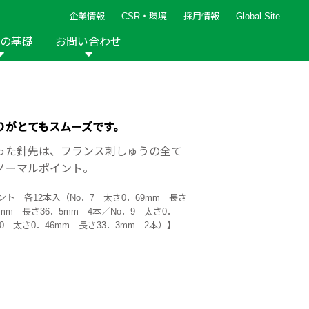
企業情報
CSR・環境
採用情報
Global Site
の基礎
お問い合わせ
報など
新着レシピ
検索ができます。
ト
手芸用品
編み針
人気レシピ
キルト
りがとてもスムーズです。
グッズ
ペーパークラフト
った針先は、フランス刺しゅうの全て
ノーマルポイント。
ント 各12本入（No．7 太さ0．69mm 長さ
1mm 長さ36．5mm 4本／No．9 太さ0．
10 太さ0．46mm 長さ33．3mm 2本）】
2013年
2012年