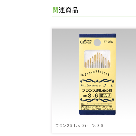
関連商品
フランス刺しゅう針 No.3-6