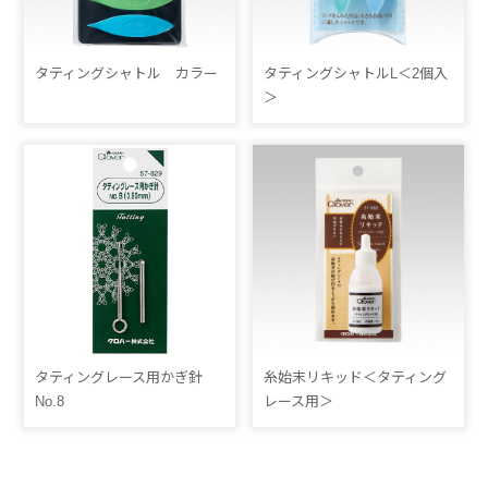
タティングシャトル カラー
タティングシャトルL＜2個入
＞
タティングレース用かぎ針
糸始末リキッド＜タティング
No.8
レース用＞