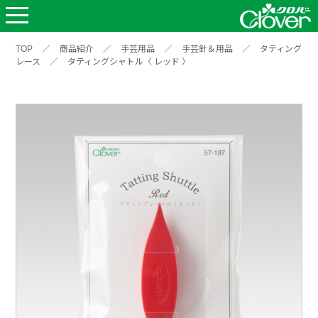
TOP
／
商品紹介
／
手芸用品
／
手芸針＆用品
／
タティング
レース
／
タティングシャトル〈 レッド 〉