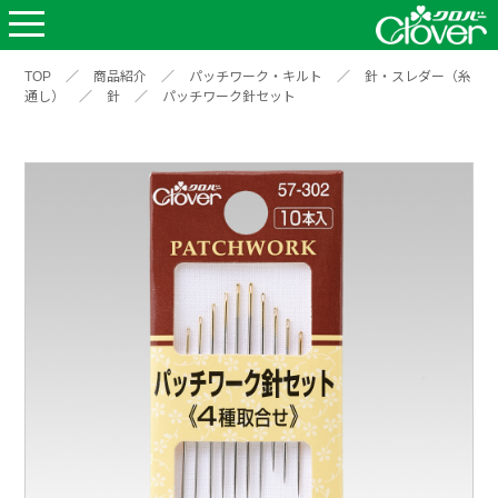
TOP
／
商品紹介
／
パッチワーク・キルト
／
針・スレダー（糸
通し）
／
針
／
パッチワーク針セット