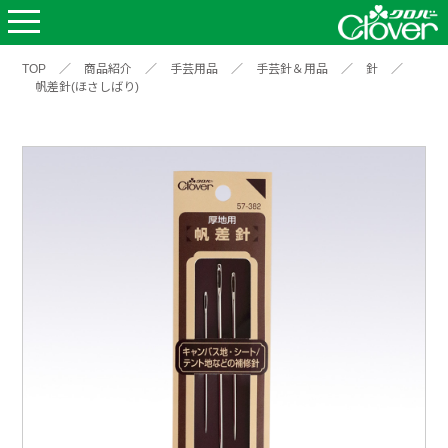
TOP
／
商品紹介
／
手芸用品
／
手芸針＆用品
／
針
／
帆差針(ほさしばり)