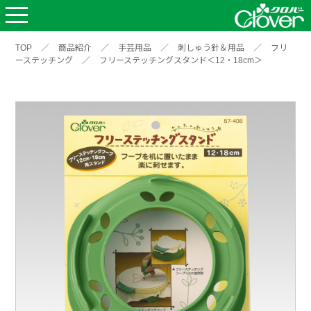
TOP
／
商品紹介
／
手芸用品
／
刺しゅう針＆用品
／
フリ
ーステッチング
／
フリーステッチングスタンド＜12・18cm＞