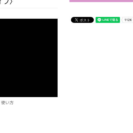
イプ〉
・使い方