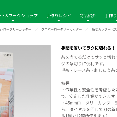
ント&ワークショップ
手作りレシピ
商品紹介
手作り
み･ロータリーカッター
／
クロバーロータリーカッター
／
糸切カッター〈ス
商品名や商品情
その他の手作りナビ
手作りムービー
フリーワードで
2023年
2022年
2021年
イング用品
はさみ
ソーメニュ
パッチワーク・キル
ーイング
パッチワーク・
手間を省いてラクに切れる！
修用品
ホビー材料・キット
作品本
おなまえつけ
糸を当てるだけでサッと切れ
の手芸
糸の手芸
グの糸切りに便利です。
ール
毛糸・レース糸・刺しゅう糸
毛の手芸
刺しゅう
特長
・作業性と安全性を考慮した
み物
インテリア
2018年
2017年
2016年
2015年
2014年
で、安定した作業ができます
・45mmロータリーカッタ
の他
ら、ダイヤルを回して刃の新
ル1周で12箇所使えます）