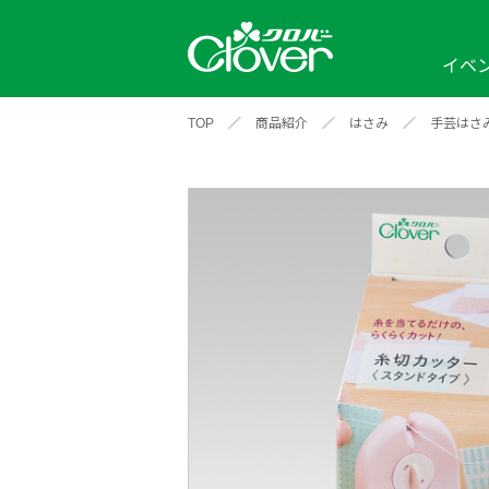
イベ
TOP
／
商品紹介
／
はさみ
／
手芸はさ
イベント
編み物ナビ
ソーイングナビ
カテゴリから探す
2026年
2025年
2024年
新商品一覧
縫い針
ソー
アイテムから探す
ソ
編み物用品
インテリア
補
ワークショップ
布
クロバーモチーフ
ポルトボヌ
2026年
2025年
2024年
羊
イベントレポート
編
2024年
2020年
2019年
そ