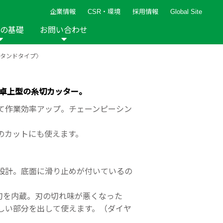
企業情報
CSR・環境
採用情報
Global Site
の基礎
お問い合わせ
タンドタイプ〉
報など
新着レシピ
検索ができます。
ト
手芸用品
編み針
人気レシピ
キルト
 卓上型の糸切カッター。
グッズ
ペーパークラフト
て作業効率アップ。チェーンピーシン
のカットにも使えます。
設計。底面に滑り止めが付いているの
2013年
2012年
。
ー刃を内蔵。刃の切れ味が悪くなった
しい部分を出して使えます。（ダイヤ