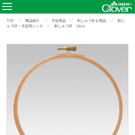
TOP
／
商品紹介
／
手芸用品
／
刺しゅう針＆用品
／
刺し
ゅう枠・手芸用レンズ
／
刺しゅう枠 18cm