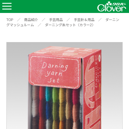
TOP
／
商品紹介
／
手芸用品
／
手芸針＆用品
／
ダーニン
グマッシュルーム
／
ダーニング糸セット〈カラー2〉