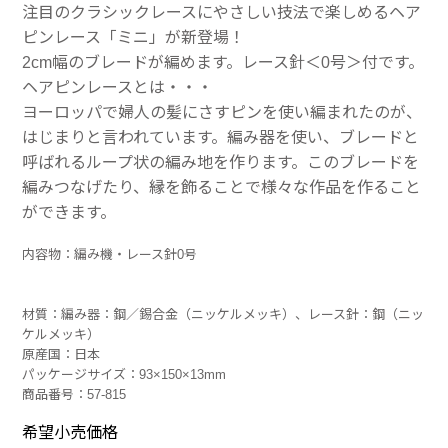
注目のクラシックレースにやさしい技法で楽しめるヘア
ピンレース「ミニ」が新登場！
2cm幅のブレードが編めます。レース針＜0号＞付です。
ヘアピンレースとは・・・
ヨーロッパで婦人の髪にさすピンを使い編まれたのが、
はじまりと言われています。編み器を使い、ブレードと
呼ばれるループ状の編み地を作ります。このブレードを
編みつなげたり、縁を飾ることで様々な作品を作ること
ができます。
内容物：編み機・レース針0号
材質：編み器：鋼／錫合金（ニッケルメッキ）、レース針：鋼（ニッ
ケルメッキ）
原産国：日本
パッケージサイズ：93×150×13mm
商品番号：57-815
希望小売価格