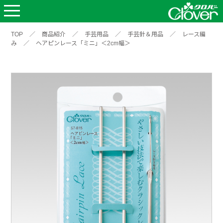
TOP
／
商品紹介
／
手芸用品
／
手芸針＆用品
／
レース編
み
／
ヘアピンレース「ミニ」＜2cm幅＞