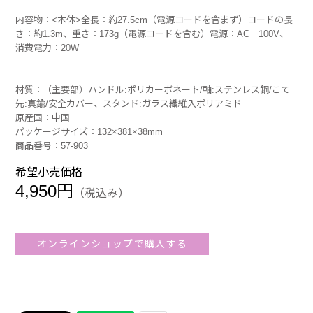
内容物：<本体>全長：約27.5cm（電源コードを含まず）コードの長
さ：約1.3m、重さ：173g（電源コードを含む）電源：AC 100V、
消費電力：20W
材質：（主要部）ハンドル:ポリカーボネート/軸:ステンレス鋼/こて
先:真鍮/安全カバー、スタンド:ガラス繊維入ポリアミド
原産国：中国
パッケージサイズ：132×381×38mm
商品番号：57-903
希望小売価格
4,950円
（税込み）
オンラインショップで購入する